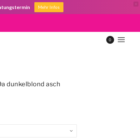
ratungstermin
Mehr Infos
0
9a dunkelblond asch