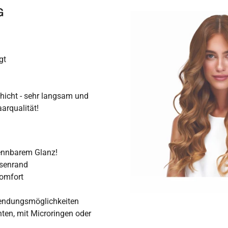
G
gt
hicht - sehr langsam und
arqualität!
ennbarem Glanz!
ssenrand
omfort
wendungsmöglichkeiten
hten, mit Microringen oder