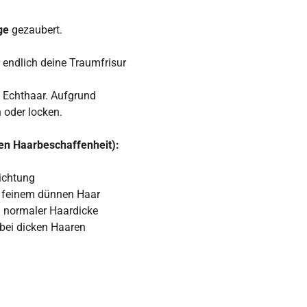
ge
gezaubert.
r endlich deine Traumfrisur
 Echthaar. Aufgrund
n oder locken.
en Haarbeschaffenheit):
ichtung
i feinem dünnen Haar
i normaler Haardicke
bei dicken Haaren