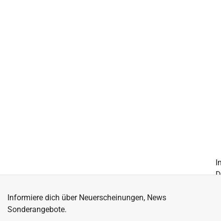
I
D
A
Informiere dich über Neuerscheinungen, News
W
Sonderangebote.
Z