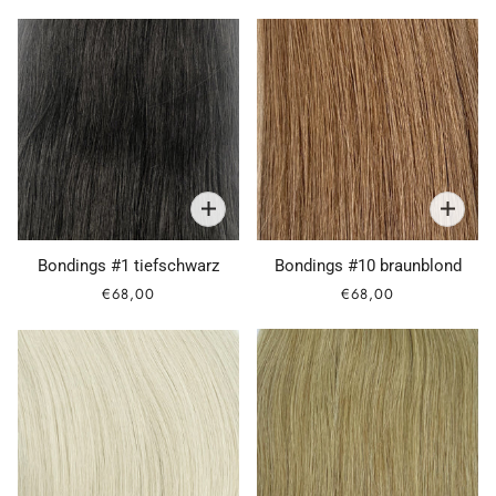
Bondings #1 tiefschwarz
Bondings #10 braunblond
€68,00
€68,00