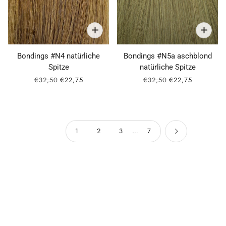
Bondings #N4 natürliche
Bondings #N5a aschblond
Spitze
natürliche Spitze
€32,50
€22,75
€32,50
€22,75
1
2
3
…
7