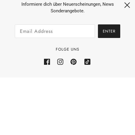
Datenschutz
Informiere dich über Neuerscheinungen, News
Sonderangebote.
AGB´s
Widerruf
ENTER
Zahlungsarten & Versand
Allgemeine Geschäftsbedingungen
FOLGE UNS
Rückerstattungsrichtlinie
Powered by Shopify