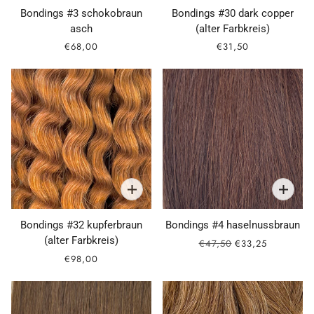
Bondings #3 schokobraun
Bondings #30 dark copper
asch
(alter Farbkreis)
€68,00
€31,50
Bondings #32 kupferbraun
Bondings #4 haselnussbraun
(alter Farbkreis)
€47,50
€33,25
€98,00