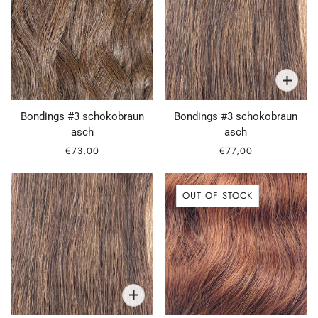
Bondings #3 schokobraun
Bondings #3 schokobraun
asch
asch
€73,00
€77,00
OUT OF STOCK