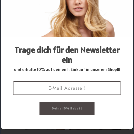
Echthaar
Extensions -
Extensions
hochwertiges
Zubehör
Schnitthaar
Trage dich für den Newsletter
ZUM SHOP
ein
und erhalte 10% auf deinen 1. Einkauf in unserem Shop!!!
Extension
Schulungen
Beautygutscheine
MEHR INFOS
Deine 10% Rabatt