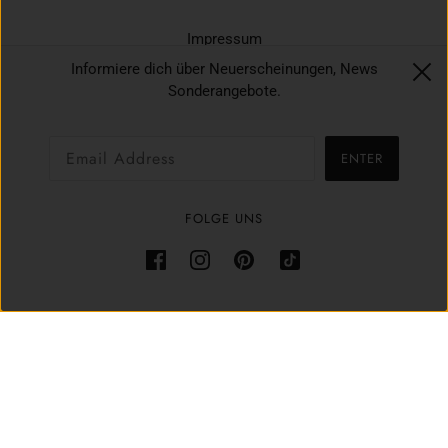
Impressum
Datenschutz
Informiere dich über Neuerscheinungen, News
Sonderangebote.
AGB´s
Widerruf
ENTER
Zahlungsarten & Versand
Allgemeine Geschäftsbedingungen
FOLGE UNS
Rückerstattungsrichtlinie
Powered by Shopify