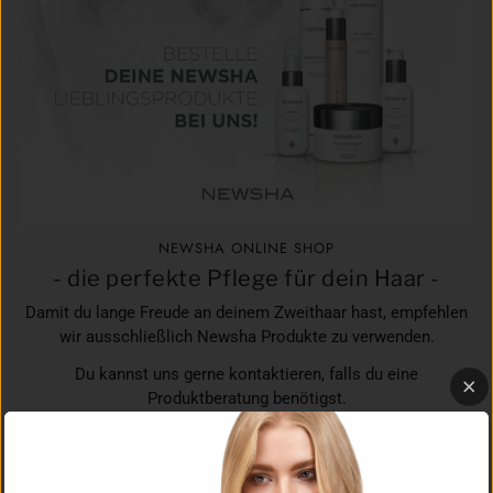
NEWSHA ONLINE SHOP
- die perfekte Pflege für dein Haar -
Damit du lange Freude an deinem Zweithaar hast, empfehlen
wir ausschließlich Newsha Produkte zu verwenden.
Du kannst uns gerne kontaktieren, falls du eine
Produktberatung benötigst.
SHOPPE DEINE PFLEGEPRODUKTE