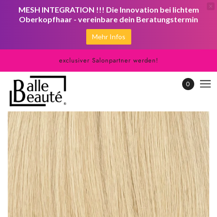
MESH INTEGRATION !!! Die Innovation bei lichtem
Oberkopfhaar - vereinbare dein Beratungstermin
Mehr Infos
exclusiver Salonpartner werden!
0