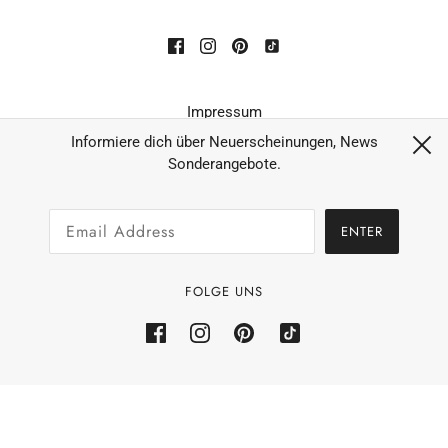
Impressum
Datenschutz
Informiere dich über Neuerscheinungen, News
Sonderangebote.
AGB´s
Widerruf
ENTER
Zahlungsarten & Versand
Allgemeine Geschäftsbedingungen
FOLGE UNS
Rückerstattungsrichtlinie
Powered by Shopify