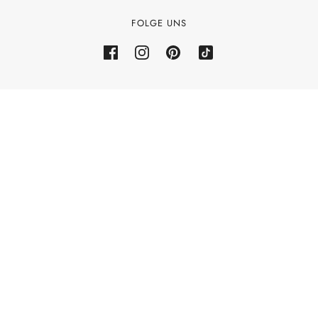
Allgemeine Geschäftsbedingungen
FOLGE UNS
Rückerstattungsrichtlinie
Powered by Shopify