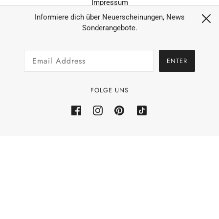
Impressum
Datenschutz
Informiere dich über Neuerscheinungen, News
Sonderangebote.
AGB´s
Widerruf
ENTER
Zahlungsarten & Versand
Allgemeine Geschäftsbedingungen
FOLGE UNS
Rückerstattungsrichtlinie
Powered by Shopify