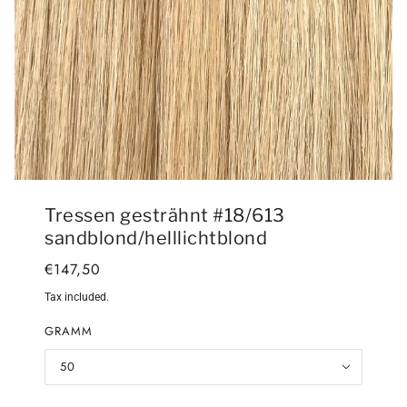
Tressen gesträhnt #18/613
sandblond/helllichtblond
€147,50
Tax included.
GRAMM
50