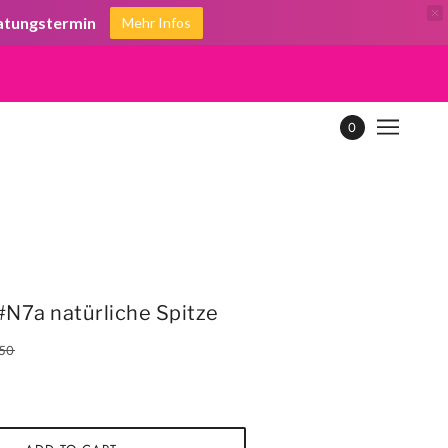
ratungstermin
Mehr Infos
0
#N7a natürliche Spitze
50