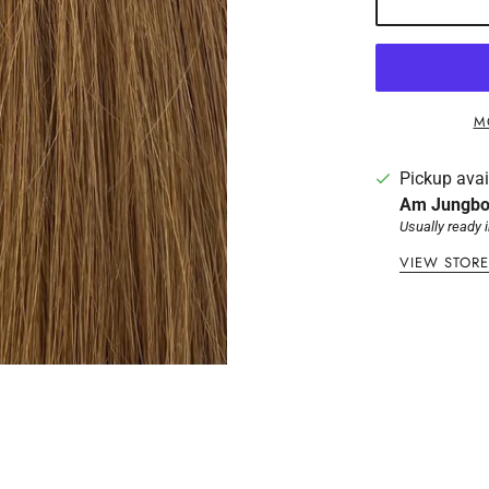
M
Pickup avai
Am Jungbo
Usually ready 
VIEW STOR