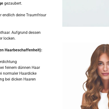
ge
gezaubert.
ir endlich deine Traumfrisur
thaar. Aufgrund dessen
er locken.
en Haarbeschaffenheit):
erdichtung
bei feinem dünnen Haar
ei normaler Haardicke
ung
bei dicken Haaren