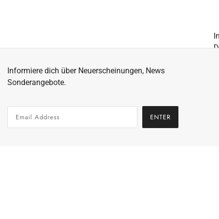
I
D
A
Informiere dich über Neuerscheinungen, News
W
Sonderangebote.
Z
A
R
ENTER