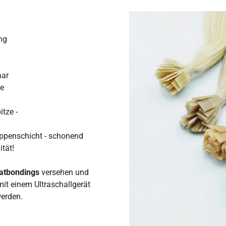
ng
aar
e
itze -
uppenschicht - schonend
ität!
latbondings
versehen und
it einem Ultraschallgerät
erden.