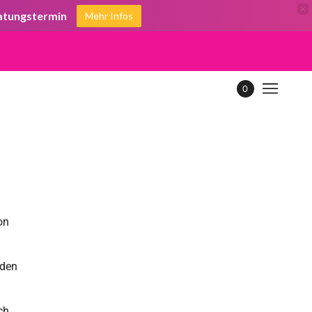
ratungstermin
Mehr Infos
0
on
eden
ch.