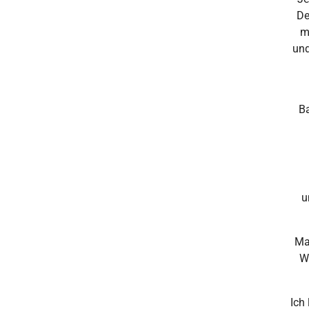
De
m
und
Ba
u
Ma
W
Ich