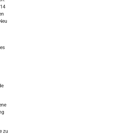
014
en
 Neu
hes
de
ene
ng
e zu