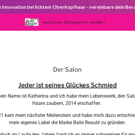
Innovation bei lichtem Oberkopfhaar - vereinbare dein Be
exclusiver Salonpartner werden!
Der Salon
Jeder ist seines Gl​ückes Schmied
ein Name ist Katherina und ich habe mein Lebenswerk, den Sal
Haare zaubern, 2014 erschaffen.
1 kam mein nächster Meilenstein und habe mich dazu entschi
mein eigenes Label die Marke Balle Beauté zu gründen.
doch im Laufe des Jahres fand ich es immer schwieriger für mi