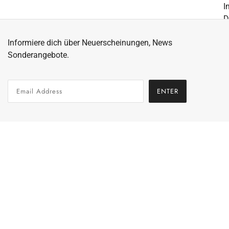
I
D
A
Informiere dich über Neuerscheinungen, News
W
Sonderangebote.
Z
A
R
ENTER