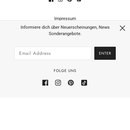
Impressum
Datenschutz
Informiere dich über Neuerscheinungen, News
Sonderangebote.
AGB´s
Widerruf
ENTER
Zahlungsarten & Versand
Allgemeine Geschäftsbedingungen
FOLGE UNS
Rückerstattungsrichtlinie
Powered by Shopify