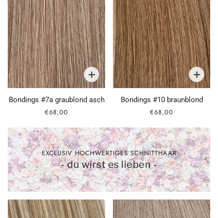
Bondings #7a graublond asch
Bondings #10 braunblond
€68,00
€68,00
EXCLUSIV HOCHWERTIGES SCHNITTHAAR
- du wirst es lieben -